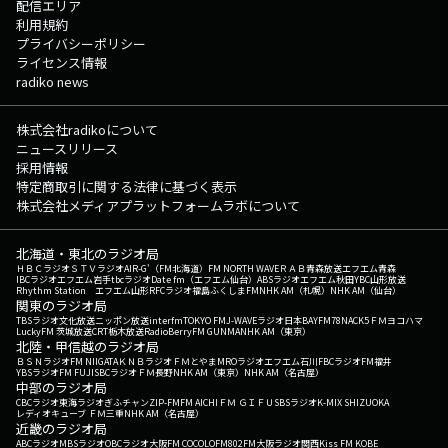
配信エリア
利用規約
プライバシーポリシー
ライセンス情報
radiko news
株式会社radikoについて
ニュースリリース
採用情報
特定商取引に関する法律に基づく表示
株式会社メディアプラットフォームラボについて
北海道・東北のラジオ局
ＨＢＣラジオ
ＳＴＶラジオ
AIR-G'（FM北海道）
FM NORTH WAVE
ＲＡＢ青森放送
エフエム青森
IBCラジオ
エフエム岩手
tbcラジオ
Date fm（エフエム仙台）
ABSラジオ
エフエム秋田
YBC山形放送
Rhythm Station エフエム山形
RFCラジオ福島
ふくしまFM
NHK AM（札幌）
NHK AM（仙台）
関東のラジオ局
TBSラジオ
文化放送
ニッポン放送
interfm
TOKYO FM
J-WAVE
ラジオ日本
BAYFM78
NACK5
ＦＭヨコハマ
LuckyFM 茨城放送
CRT栃木放送
RadioBerry
FM GUNMA
NHK AM（東京）
北陸・甲信越のラジオ局
ＢＳＮラジオ
FM NIIGATA
ＫＮＢラジオ
ＦＭとやま
MROラジオ
エフエム石川
FBCラジオ
FM福井
YBSラジオ
FM FUJI
SBCラジオ
ＦＭ長野
NHK AM（東京）
NHK AM（名古屋）
中部のラジオ局
CBCラジオ
東海ラジオ
ぎふチャン
ZIP-FM
FM AICHI
ＦＭ ＧＩＦＵ
SBSラジオ
K-MIX SHIZUOKA
レディオキューブ ＦＭ三重
NHK AM（名古屋）
近畿のラジオ局
ABCラジオ
MBSラジオ
OBCラジオ大阪
FM COCOLO
FM802
FM大阪
ラジオ関西
Kiss FM KOBE