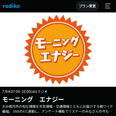
プラン変更
7/9
07:00-10:00
木
OBSラジオ
モーニング エナジー
大分県内外の旬な情報を天気情報・交通情報とともにお届けする朝ワイド
番組。 SNSのXと連動し、アンケート機能でリスナーのみなさんの今も届