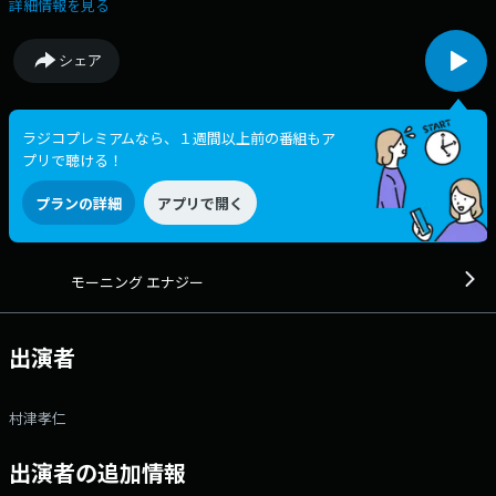
けてもらいます。 #asa933をつけてつぶやいてください。
詳細情報を見る
シェア
ラジコプレミアムなら、１週間以上前の番組もア
プリで聴ける！
プランの詳細
アプリで開く
モーニング エナジー
出演者
村津孝仁
出演者の追加情報