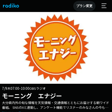
プラン変更
7/9
07:00-10:00
木
OBSラジオ
モーニング エナジー
大分県内外の旬な情報を天気情報・交通情報とともにお届けする朝ワイド
番組。 SNSのXと連動し、アンケート機能でリスナーのみなさんの今も届