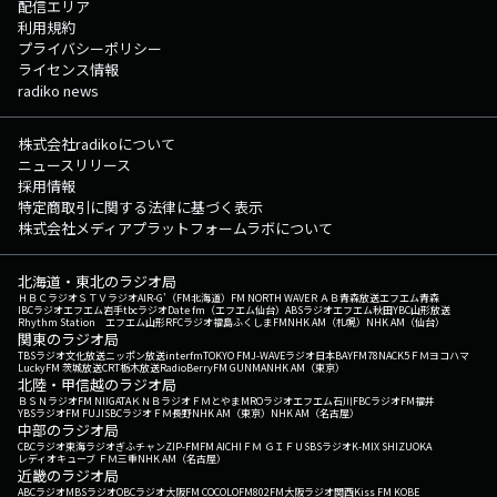
配信エリア
利用規約
プライバシーポリシー
ライセンス情報
radiko news
株式会社radikoについて
ニュースリリース
採用情報
特定商取引に関する法律に基づく表示
株式会社メディアプラットフォームラボについて
北海道・東北のラジオ局
ＨＢＣラジオ
ＳＴＶラジオ
AIR-G'（FM北海道）
FM NORTH WAVE
ＲＡＢ青森放送
エフエム青森
IBCラジオ
エフエム岩手
tbcラジオ
Date fm（エフエム仙台）
ABSラジオ
エフエム秋田
YBC山形放送
Rhythm Station エフエム山形
RFCラジオ福島
ふくしまFM
NHK AM（札幌）
NHK AM（仙台）
関東のラジオ局
TBSラジオ
文化放送
ニッポン放送
interfm
TOKYO FM
J-WAVE
ラジオ日本
BAYFM78
NACK5
ＦＭヨコハマ
LuckyFM 茨城放送
CRT栃木放送
RadioBerry
FM GUNMA
NHK AM（東京）
北陸・甲信越のラジオ局
ＢＳＮラジオ
FM NIIGATA
ＫＮＢラジオ
ＦＭとやま
MROラジオ
エフエム石川
FBCラジオ
FM福井
YBSラジオ
FM FUJI
SBCラジオ
ＦＭ長野
NHK AM（東京）
NHK AM（名古屋）
中部のラジオ局
CBCラジオ
東海ラジオ
ぎふチャン
ZIP-FM
FM AICHI
ＦＭ ＧＩＦＵ
SBSラジオ
K-MIX SHIZUOKA
レディオキューブ ＦＭ三重
NHK AM（名古屋）
近畿のラジオ局
ABCラジオ
MBSラジオ
OBCラジオ大阪
FM COCOLO
FM802
FM大阪
ラジオ関西
Kiss FM KOBE