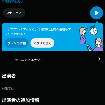
けてもらいます。 #asa933をつけてつぶやいてください。
詳細情報を見る
シェア
ラジコプレミアムなら、１週間以上前の番組もア
プリで聴ける！
プランの詳細
アプリで開く
モーニング エナジー
出演者
村津孝仁
出演者の追加情報