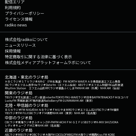
配信エリア
利用規約
プライバシーポリシー
ライセンス情報
radiko news
株式会社radikoについて
ニュースリリース
採用情報
特定商取引に関する法律に基づく表示
株式会社メディアプラットフォームラボについて
北海道・東北のラジオ局
ＨＢＣラジオ
ＳＴＶラジオ
AIR-G'（FM北海道）
FM NORTH WAVE
ＲＡＢ青森放送
エフエム青森
IBCラジオ
エフエム岩手
tbcラジオ
Date fm（エフエム仙台）
ABSラジオ
エフエム秋田
YBC山形放送
Rhythm Station エフエム山形
RFCラジオ福島
ふくしまFM
NHK AM（札幌）
NHK AM（仙台）
関東のラジオ局
TBSラジオ
文化放送
ニッポン放送
interfm
TOKYO FM
J-WAVE
ラジオ日本
BAYFM78
NACK5
ＦＭヨコハマ
LuckyFM 茨城放送
CRT栃木放送
RadioBerry
FM GUNMA
NHK AM（東京）
北陸・甲信越のラジオ局
ＢＳＮラジオ
FM NIIGATA
ＫＮＢラジオ
ＦＭとやま
MROラジオ
エフエム石川
FBCラジオ
FM福井
YBSラジオ
FM FUJI
SBCラジオ
ＦＭ長野
NHK AM（東京）
NHK AM（名古屋）
中部のラジオ局
CBCラジオ
東海ラジオ
ぎふチャン
ZIP-FM
FM AICHI
ＦＭ ＧＩＦＵ
SBSラジオ
K-MIX SHIZUOKA
レディオキューブ ＦＭ三重
NHK AM（名古屋）
近畿のラジオ局
ABCラジオ
MBSラジオ
OBCラジオ大阪
FM COCOLO
FM802
FM大阪
ラジオ関西
Kiss FM KOBE