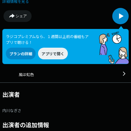
は、SNSのXで#obsnijiをつけてつぶやいてください。11時台のスクエアリ
詳細情報を見る
クエストのコーナーは、ハガキでリクエストを受付中。Quoカードが当た
るリクエストコーナーは、12時台のNTT西日本デイリーカフェ。
シェア
ラジコプレミアムなら、１週間以上前の番組もア
プリで聴ける！
プランの詳細
アプリで開く
風は虹色
出演者
内川なぎさ
出演者の追加情報