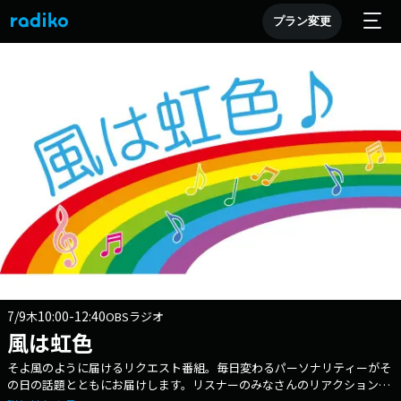
プラン変更
7/9
10:00-12:40
木
OBSラジオ
風は虹色
そよ風のように届けるリクエスト番組。毎日変わるパーソナリティーがそ
の日の話題とともにお届けします。リスナーのみなさんのリアクション