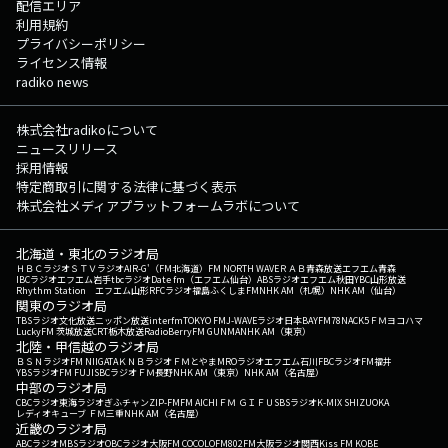
配信エリア
利用規約
プライバシーポリシー
ライセンス情報
radiko news
株式会社radikoについて
ニュースリリース
採用情報
特定商取引に関する法律に基づく表示
株式会社メディアプラットフォームラボについて
北海道・東北のラジオ局
ＨＢＣラジオ
ＳＴＶラジオ
AIR-G'（FM北海道）
FM NORTH WAVE
ＲＡＢ青森放送
エフエム青森
IBCラジオ
エフエム岩手
tbcラジオ
Date fm（エフエム仙台）
ABSラジオ
エフエム秋田
YBC山形放送
Rhythm Station エフエム山形
RFCラジオ福島
ふくしまFM
NHK AM（札幌）
NHK AM（仙台）
関東のラジオ局
TBSラジオ
文化放送
ニッポン放送
interfm
TOKYO FM
J-WAVE
ラジオ日本
BAYFM78
NACK5
ＦＭヨコハマ
LuckyFM 茨城放送
CRT栃木放送
RadioBerry
FM GUNMA
NHK AM（東京）
北陸・甲信越のラジオ局
ＢＳＮラジオ
FM NIIGATA
ＫＮＢラジオ
ＦＭとやま
MROラジオ
エフエム石川
FBCラジオ
FM福井
YBSラジオ
FM FUJI
SBCラジオ
ＦＭ長野
NHK AM（東京）
NHK AM（名古屋）
中部のラジオ局
CBCラジオ
東海ラジオ
ぎふチャン
ZIP-FM
FM AICHI
ＦＭ ＧＩＦＵ
SBSラジオ
K-MIX SHIZUOKA
レディオキューブ ＦＭ三重
NHK AM（名古屋）
近畿のラジオ局
ABCラジオ
MBSラジオ
OBCラジオ大阪
FM COCOLO
FM802
FM大阪
ラジオ関西
Kiss FM KOBE