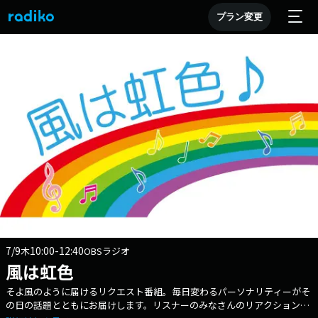
プラン変更
7/9
10:00-12:40
木
OBSラジオ
風は虹色
そよ風のように届けるリクエスト番組。毎日変わるパーソナリティーがそ
の日の話題とともにお届けします。リスナーのみなさんのリアクション