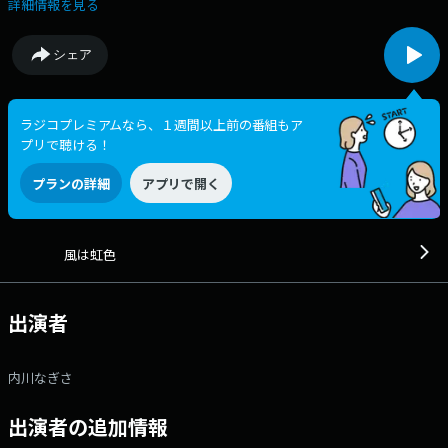
は、SNSのXで#obsnijiをつけてつぶやいてください。11時台のスクエアリ
詳細情報を見る
クエストのコーナーは、ハガキでリクエストを受付中。Quoカードが当た
るリクエストコーナーは、12時台のNTT西日本デイリーカフェ。
シェア
ラジコプレミアムなら、１週間以上前の番組もア
プリで聴ける！
プランの詳細
アプリで開く
風は虹色
出演者
内川なぎさ
出演者の追加情報