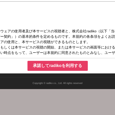
木）27:00～28:30
ッポン０
承諾してradikoを利用する
Copyright © radiko co., Ltd. All rights reserved