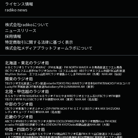
ライセンス情報
radiko news
株式会社radikoについて
ニュースリリース
採用情報
特定商取引に関する法律に基づく表示
株式会社メディアプラットフォームラボについて
北海道・東北のラジオ局
ＨＢＣラジオ
ＳＴＶラジオ
AIR-G'（FM北海道）
FM NORTH WAVE
ＲＡＢ青森放送
エフエム青森
IBCラジオ
エフエム岩手
tbcラジオ
Date fm（エフエム仙台）
ABSラジオ
エフエム秋田
YBC山形放送
Rhythm Station エフエム山形
RFCラジオ福島
ふくしまFM
NHK AM（札幌）
NHK AM（仙台）
関東のラジオ局
TBSラジオ
文化放送
ニッポン放送
interfm
TOKYO FM
J-WAVE
ラジオ日本
BAYFM78
NACK5
ＦＭヨコハマ
LuckyFM 茨城放送
CRT栃木放送
RadioBerry
FM GUNMA
NHK AM（東京）
北陸・甲信越のラジオ局
ＢＳＮラジオ
FM NIIGATA
ＫＮＢラジオ
ＦＭとやま
MROラジオ
エフエム石川
FBCラジオ
FM福井
YBSラジオ
FM FUJI
SBCラジオ
ＦＭ長野
NHK AM（東京）
NHK AM（名古屋）
中部のラジオ局
CBCラジオ
東海ラジオ
ぎふチャン
ZIP-FM
FM AICHI
ＦＭ ＧＩＦＵ
SBSラジオ
K-MIX SHIZUOKA
レディオキューブ ＦＭ三重
NHK AM（名古屋）
近畿のラジオ局
ABCラジオ
MBSラジオ
OBCラジオ大阪
FM COCOLO
FM802
FM大阪
ラジオ関西
Kiss FM KOBE
e-radio FM滋賀
KBS京都ラジオ
α-STATION FM KYOTO
wbs和歌山放送
NHK AM（大阪）
中国・四国のラジオ局
BSSラジオ
エフエム山陰
ＲＳＫラジオ
ＦＭ岡山
RCCラジオ
広島FM
ＫＲＹ山口放送
エフエム山口
ＪＲＴ四国放送
FM徳島
RNC西日本放送
FM香川
RNB南海放送
FM愛媛
RKC高知放送
エフエム高知