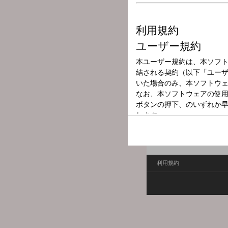
放送局
放送時間
2026年6月4日（
番組名
情熱ライブ！Ｖｏ
大分県内の地域の情報や旬
ードライバーが県内各地の
利用規約