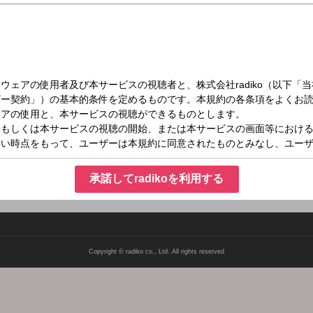
木）13:00～16:00
ｉｃｅ part１
な話題を幅広い“声”でつなぎ、郷土愛を大切に思う生ワイド番組です。ニュースと
HOTな情報を中継で伝えるコーナーも。毎日、多彩なゲストが登場します。
承諾してradikoを利用する
Copyright © radiko co., Ltd. All rights reserved