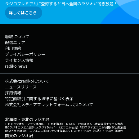
ラジコプレミアムに登録すると日本全国のラジオが聴き放題！
詳しくはこちら
聴取について
配信エリア
利用規約
プライバシーポリシー
ライセンス情報
radiko news
株式会社radikoについて
ニュースリリース
採用情報
特定商取引に関する法律に基づく表示
株式会社メディアプラットフォームラボについて
北海道・東北のラジオ局
ＨＢＣラジオ
ＳＴＶラジオ
AIR-G'（FM北海道）
FM NORTH WAVE
ＲＡＢ青森放送
エフエム青森
IBCラジオ
エフエム岩手
tbcラジオ
Date fm（エフエム仙台）
ABSラジオ
エフエム秋田
YBC山形放送
Rhythm Station エフエム山形
RFCラジオ福島
ふくしまFM
NHK AM（札幌）
NHK AM（仙台）
関東のラジオ局