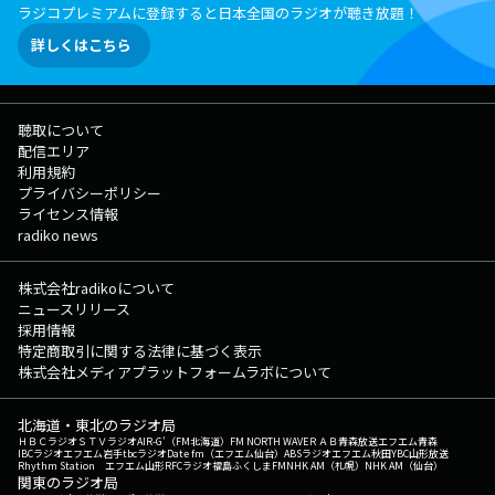
ラジコプレミアムに登録すると日本全国のラジオが聴き放題！
詳しくはこちら
聴取について
配信エリア
利用規約
プライバシーポリシー
ライセンス情報
radiko news
株式会社radikoについて
ニュースリリース
採用情報
特定商取引に関する法律に基づく表示
株式会社メディアプラットフォームラボについて
北海道・東北のラジオ局
ＨＢＣラジオ
ＳＴＶラジオ
AIR-G'（FM北海道）
FM NORTH WAVE
ＲＡＢ青森放送
エフエム青森
IBCラジオ
エフエム岩手
tbcラジオ
Date fm（エフエム仙台）
ABSラジオ
エフエム秋田
YBC山形放送
Rhythm Station エフエム山形
RFCラジオ福島
ふくしまFM
NHK AM（札幌）
NHK AM（仙台）
関東のラジオ局