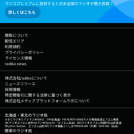
ラジコプレミアムに登録すると日本全国のラジオが聴き放題！
詳しくはこちら
聴取について
配信エリア
利用規約
プライバシーポリシー
ライセンス情報
radiko news
株式会社radikoについて
ニュースリリース
採用情報
特定商取引に関する法律に基づく表示
株式会社メディアプラットフォームラボについて
北海道・東北のラジオ局
ＨＢＣラジオ
ＳＴＶラジオ
AIR-G'（FM北海道）
FM NORTH WAVE
ＲＡＢ青森放送
エフエム青森
IBCラジオ
エフエム岩手
tbcラジオ
Date fm（エフエム仙台）
ABSラジオ
エフエム秋田
YBC山形放送
Rhythm Station エフエム山形
RFCラジオ福島
ふくしまFM
NHK AM（札幌）
NHK AM（仙台）
関東のラジオ局