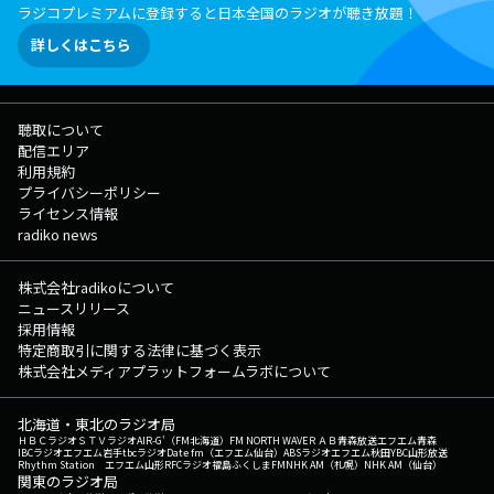
ラジコプレミアムに登録すると日本全国のラジオが聴き放題！
詳しくはこちら
聴取について
配信エリア
利用規約
プライバシーポリシー
ライセンス情報
radiko news
株式会社radikoについて
ニュースリリース
採用情報
特定商取引に関する法律に基づく表示
株式会社メディアプラットフォームラボについて
北海道・東北のラジオ局
ＨＢＣラジオ
ＳＴＶラジオ
AIR-G'（FM北海道）
FM NORTH WAVE
ＲＡＢ青森放送
エフエム青森
IBCラジオ
エフエム岩手
tbcラジオ
Date fm（エフエム仙台）
ABSラジオ
エフエム秋田
YBC山形放送
Rhythm Station エフエム山形
RFCラジオ福島
ふくしまFM
NHK AM（札幌）
NHK AM（仙台）
関東のラジオ局