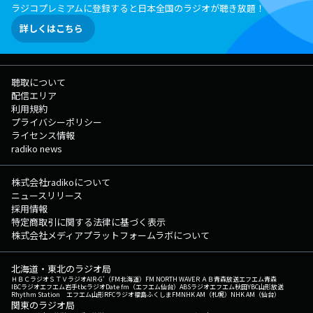
ラジコプレミアムに登録すると日本全国のラジオが聴き放題！
詳しくはこちら
聴取について
配信エリア
利用規約
プライバシーポリシー
ライセンス情報
radiko news
株式会社radikoについて
ニュースリリース
採用情報
特定商取引に関する法律に基づく表示
株式会社メディアプラットフォームラボについて
北海道・東北のラジオ局
ＨＢＣラジオ
ＳＴＶラジオ
AIR-G'（FM北海道）
FM NORTH WAVE
ＲＡＢ青森放送
エフエム青森
IBCラジオ
エフエム岩手
tbcラジオ
Date fm（エフエム仙台）
ABSラジオ
エフエム秋田
YBC山形放送
Rhythm Station エフエム山形
RFCラジオ福島
ふくしまFM
NHK AM（札幌）
NHK AM（仙台）
関東のラジオ局