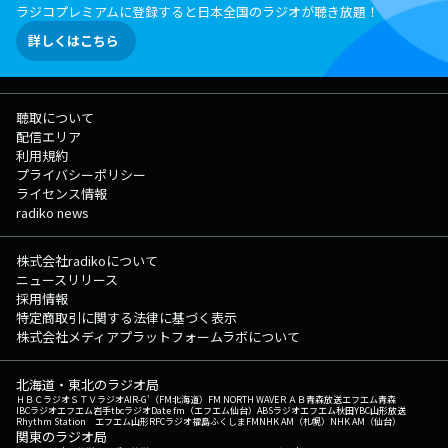
ラジコプレミアムに登録すると日本全国のラジオが聴き放題！
詳しくはこちら
聴取について
配信エリア
利用規約
プライバシーポリシー
ライセンス情報
radiko news
株式会社radikoについて
ニュースリリース
採用情報
特定商取引に関する法律に基づく表示
株式会社メディアプラットフォームラボについて
北海道・東北のラジオ局
ＨＢＣラジオ
ＳＴＶラジオ
AIR-G'（FM北海道）
FM NORTH WAVE
ＲＡＢ青森放送
エフエム青森
IBCラジオ
エフエム岩手
tbcラジオ
Date fm（エフエム仙台）
ABSラジオ
エフエム秋田
YBC山形放送
Rhythm Station エフエム山形
RFCラジオ福島
ふくしまFM
NHK AM（札幌）
NHK AM（仙台）
関東のラジオ局