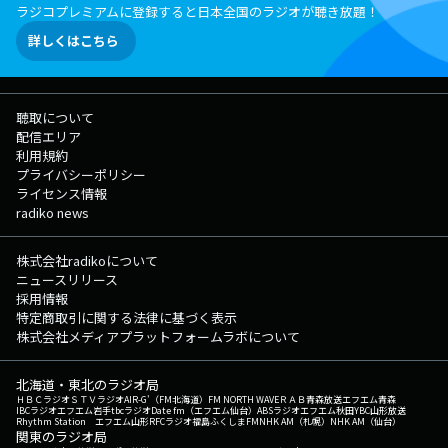
ラジコプレミアムに登録すると日本全国のラジオが聴き放題！
詳しくはこちら
聴取について
配信エリア
利用規約
プライバシーポリシー
ライセンス情報
radiko news
株式会社radikoについて
ニュースリリース
採用情報
特定商取引に関する法律に基づく表示
株式会社メディアプラットフォームラボについて
北海道・東北のラジオ局
ＨＢＣラジオ
ＳＴＶラジオ
AIR-G'（FM北海道）
FM NORTH WAVE
ＲＡＢ青森放送
エフエム青森
IBCラジオ
エフエム岩手
tbcラジオ
Date fm（エフエム仙台）
ABSラジオ
エフエム秋田
YBC山形放送
Rhythm Station エフエム山形
RFCラジオ福島
ふくしまFM
NHK AM（札幌）
NHK AM（仙台）
関東のラジオ局