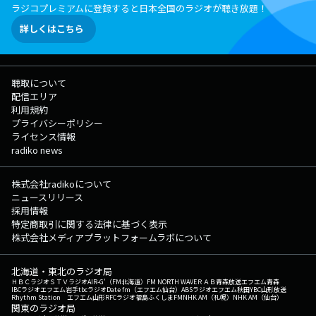
ラジコプレミアムに登録すると日本全国のラジオが聴き放題！
詳しくはこちら
聴取について
配信エリア
利用規約
プライバシーポリシー
ライセンス情報
radiko news
株式会社radikoについて
ニュースリリース
採用情報
特定商取引に関する法律に基づく表示
株式会社メディアプラットフォームラボについて
北海道・東北のラジオ局
ＨＢＣラジオ
ＳＴＶラジオ
AIR-G'（FM北海道）
FM NORTH WAVE
ＲＡＢ青森放送
エフエム青森
IBCラジオ
エフエム岩手
tbcラジオ
Date fm（エフエム仙台）
ABSラジオ
エフエム秋田
YBC山形放送
Rhythm Station エフエム山形
RFCラジオ福島
ふくしまFM
NHK AM（札幌）
NHK AM（仙台）
関東のラジオ局