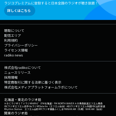
ラジコプレミアムに登録すると日本全国のラジオが聴き放題！
詳しくはこちら
聴取について
配信エリア
利用規約
プライバシーポリシー
ライセンス情報
radiko news
株式会社radikoについて
ニュースリリース
採用情報
特定商取引に関する法律に基づく表示
株式会社メディアプラットフォームラボについて
北海道・東北のラジオ局
ＨＢＣラジオ
ＳＴＶラジオ
AIR-G'（FM北海道）
FM NORTH WAVE
ＲＡＢ青森放送
エフエム青森
IBCラジオ
エフエム岩手
tbcラジオ
Date fm（エフエム仙台）
ABSラジオ
エフエム秋田
YBC山形放送
Rhythm Station エフエム山形
RFCラジオ福島
ふくしまFM
NHK AM（札幌）
NHK AM（仙台）
関東のラジオ局