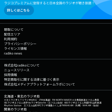
ラジコプレミアムに登録すると日本全国のラジオが聴き放題！
詳しくはこちら
聴取について
配信エリア
利用規約
プライバシーポリシー
ライセンス情報
radiko news
株式会社radikoについて
ニュースリリース
採用情報
特定商取引に関する法律に基づく表示
株式会社メディアプラットフォームラボについて
北海道・東北のラジオ局
ＨＢＣラジオ
ＳＴＶラジオ
AIR-G'（FM北海道）
FM NORTH WAVE
ＲＡＢ青森放送
エフエム青森
IBCラジオ
エフエム岩手
tbcラジオ
Date fm（エフエム仙台）
ABSラジオ
エフエム秋田
YBC山形放送
Rhythm Station エフエム山形
RFCラジオ福島
ふくしまFM
NHK AM（札幌）
NHK AM（仙台）
関東のラジオ局