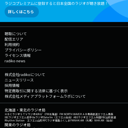
ラジコプレミアムに登録すると日本全国のラジオが聴き放題！
詳しくはこちら
聴取について
配信エリア
利用規約
プライバシーポリシー
ライセンス情報
radiko news
株式会社radikoについて
ニュースリリース
採用情報
特定商取引に関する法律に基づく表示
株式会社メディアプラットフォームラボについて
北海道・東北のラジオ局
ＨＢＣラジオ
ＳＴＶラジオ
AIR-G'（FM北海道）
FM NORTH WAVE
ＲＡＢ青森放送
エフエム青森
IBCラジオ
エフエム岩手
tbcラジオ
Date fm（エフエム仙台）
ABSラジオ
エフエム秋田
YBC山形放送
Rhythm Station エフエム山形
RFCラジオ福島
ふくしまFM
NHK AM（札幌）
NHK AM（仙台）
関東のラジオ局