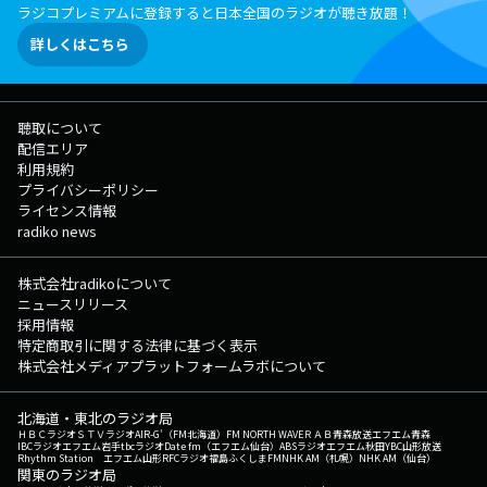
ラジコプレミアムに登録すると日本全国のラジオが聴き放題！
詳しくはこちら
聴取について
配信エリア
利用規約
プライバシーポリシー
ライセンス情報
radiko news
株式会社radikoについて
ニュースリリース
採用情報
特定商取引に関する法律に基づく表示
株式会社メディアプラットフォームラボについて
北海道・東北のラジオ局
ＨＢＣラジオ
ＳＴＶラジオ
AIR-G'（FM北海道）
FM NORTH WAVE
ＲＡＢ青森放送
エフエム青森
IBCラジオ
エフエム岩手
tbcラジオ
Date fm（エフエム仙台）
ABSラジオ
エフエム秋田
YBC山形放送
Rhythm Station エフエム山形
RFCラジオ福島
ふくしまFM
NHK AM（札幌）
NHK AM（仙台）
関東のラジオ局