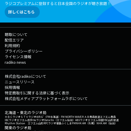
ラジコプレミアムに登録すると日本全国のラジオが聴き放題！
詳しくはこちら
聴取について
配信エリア
利用規約
プライバシーポリシー
ライセンス情報
radiko news
株式会社radikoについて
ニュースリリース
採用情報
特定商取引に関する法律に基づく表示
株式会社メディアプラットフォームラボについて
北海道・東北のラジオ局
ＨＢＣラジオ
ＳＴＶラジオ
AIR-G'（FM北海道）
FM NORTH WAVE
ＲＡＢ青森放送
エフエム青森
IBCラジオ
エフエム岩手
tbcラジオ
Date fm（エフエム仙台）
ABSラジオ
エフエム秋田
YBC山形放送
Rhythm Station エフエム山形
RFCラジオ福島
ふくしまFM
NHK AM（札幌）
NHK AM（仙台）
関東のラジオ局