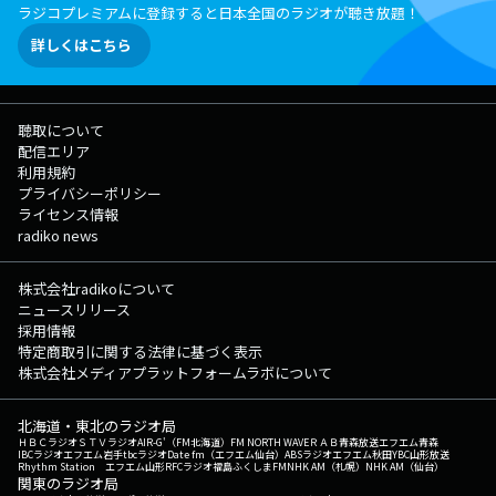
ラジコプレミアムに登録すると日本全国のラジオが聴き放題！
詳しくはこちら
聴取について
配信エリア
利用規約
プライバシーポリシー
ライセンス情報
radiko news
株式会社radikoについて
ニュースリリース
採用情報
特定商取引に関する法律に基づく表示
株式会社メディアプラットフォームラボについて
北海道・東北のラジオ局
ＨＢＣラジオ
ＳＴＶラジオ
AIR-G'（FM北海道）
FM NORTH WAVE
ＲＡＢ青森放送
エフエム青森
IBCラジオ
エフエム岩手
tbcラジオ
Date fm（エフエム仙台）
ABSラジオ
エフエム秋田
YBC山形放送
Rhythm Station エフエム山形
RFCラジオ福島
ふくしまFM
NHK AM（札幌）
NHK AM（仙台）
関東のラジオ局