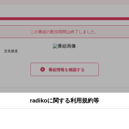
radiko.jp
この番組の配信期間は終了しました。
文化放送
番組情報を確認する
radikoに関する利用規約等
タイムフリー
過去7日以内に放送された番組を後から聴くことができます。
ミアムなら過去30日以内に放送された番組を、聴取制限を気にせずお楽