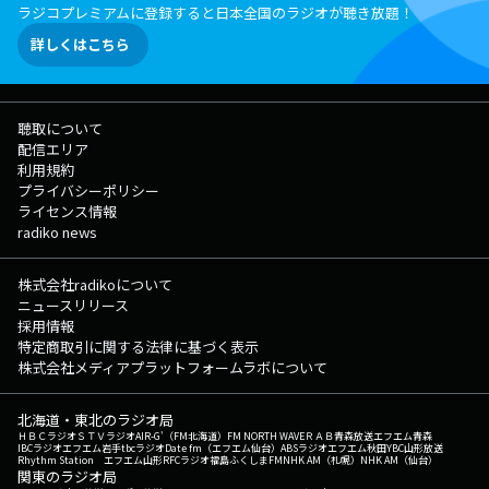
ラジコプレミアムに登録すると日本全国のラジオが聴き放題！
詳しくはこちら
聴取について
配信エリア
利用規約
プライバシーポリシー
ライセンス情報
radiko news
株式会社radikoについて
ニュースリリース
採用情報
特定商取引に関する法律に基づく表示
株式会社メディアプラットフォームラボについて
北海道・東北のラジオ局
ＨＢＣラジオ
ＳＴＶラジオ
AIR-G'（FM北海道）
FM NORTH WAVE
ＲＡＢ青森放送
エフエム青森
IBCラジオ
エフエム岩手
tbcラジオ
Date fm（エフエム仙台）
ABSラジオ
エフエム秋田
YBC山形放送
Rhythm Station エフエム山形
RFCラジオ福島
ふくしまFM
NHK AM（札幌）
NHK AM（仙台）
関東のラジオ局