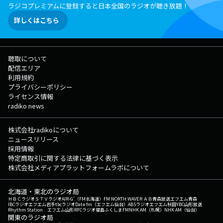
ラジコプレミアムに登録すると日本全国のラジオが聴き放題！
詳しくはこちら
聴取について
配信エリア
利用規約
プライバシーポリシー
ライセンス情報
radiko news
株式会社radikoについて
ニュースリリース
採用情報
特定商取引に関する法律に基づく表示
株式会社メディアプラットフォームラボについて
北海道・東北のラジオ局
ＨＢＣラジオ
ＳＴＶラジオ
AIR-G'（FM北海道）
FM NORTH WAVE
ＲＡＢ青森放送
エフエム青森
IBCラジオ
エフエム岩手
tbcラジオ
Date fm（エフエム仙台）
ABSラジオ
エフエム秋田
YBC山形放送
Rhythm Station エフエム山形
RFCラジオ福島
ふくしまFM
NHK AM（札幌）
NHK AM（仙台）
関東のラジオ局