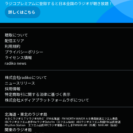
ラジコプレミアムに登録すると日本全国のラジオが聴き放題！
詳しくはこちら
聴取について
配信エリア
利用規約
プライバシーポリシー
ライセンス情報
radiko news
株式会社radikoについて
ニュースリリース
採用情報
特定商取引に関する法律に基づく表示
株式会社メディアプラットフォームラボについて
北海道・東北のラジオ局
ＨＢＣラジオ
ＳＴＶラジオ
AIR-G'（FM北海道）
FM NORTH WAVE
ＲＡＢ青森放送
エフエム青森
IBCラジオ
エフエム岩手
tbcラジオ
Date fm（エフエム仙台）
ABSラジオ
エフエム秋田
YBC山形放送
Rhythm Station エフエム山形
RFCラジオ福島
ふくしまFM
NHK AM（札幌）
NHK AM（仙台）
関東のラジオ局