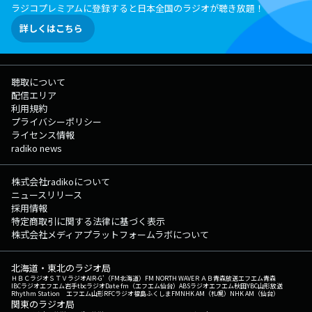
ラジコプレミアムに登録すると日本全国のラジオが聴き放題！
詳しくはこちら
聴取について
配信エリア
利用規約
プライバシーポリシー
ライセンス情報
radiko news
株式会社radikoについて
ニュースリリース
採用情報
特定商取引に関する法律に基づく表示
株式会社メディアプラットフォームラボについて
北海道・東北のラジオ局
ＨＢＣラジオ
ＳＴＶラジオ
AIR-G'（FM北海道）
FM NORTH WAVE
ＲＡＢ青森放送
エフエム青森
IBCラジオ
エフエム岩手
tbcラジオ
Date fm（エフエム仙台）
ABSラジオ
エフエム秋田
YBC山形放送
Rhythm Station エフエム山形
RFCラジオ福島
ふくしまFM
NHK AM（札幌）
NHK AM（仙台）
関東のラジオ局