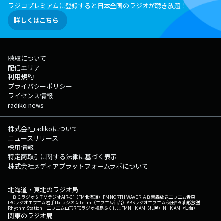
ラジコプレミアムに登録すると日本全国のラジオが聴き放題！
詳しくはこちら
聴取について
配信エリア
利用規約
プライバシーポリシー
ライセンス情報
radiko news
株式会社radikoについて
ニュースリリース
採用情報
特定商取引に関する法律に基づく表示
株式会社メディアプラットフォームラボについて
北海道・東北のラジオ局
ＨＢＣラジオ
ＳＴＶラジオ
AIR-G'（FM北海道）
FM NORTH WAVE
ＲＡＢ青森放送
エフエム青森
IBCラジオ
エフエム岩手
tbcラジオ
Date fm（エフエム仙台）
ABSラジオ
エフエム秋田
YBC山形放送
Rhythm Station エフエム山形
RFCラジオ福島
ふくしまFM
NHK AM（札幌）
NHK AM（仙台）
関東のラジオ局