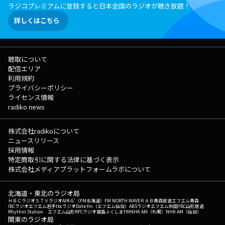
ラジコプレミアムに登録すると日本全国のラジオが聴き放題！
詳しくはこちら
聴取について
配信エリア
利用規約
プライバシーポリシー
ライセンス情報
radiko news
株式会社radikoについて
ニュースリリース
採用情報
特定商取引に関する法律に基づく表示
株式会社メディアプラットフォームラボについて
北海道・東北のラジオ局
ＨＢＣラジオ
ＳＴＶラジオ
AIR-G'（FM北海道）
FM NORTH WAVE
ＲＡＢ青森放送
エフエム青森
IBCラジオ
エフエム岩手
tbcラジオ
Date fm（エフエム仙台）
ABSラジオ
エフエム秋田
YBC山形放送
Rhythm Station エフエム山形
RFCラジオ福島
ふくしまFM
NHK AM（札幌）
NHK AM（仙台）
関東のラジオ局