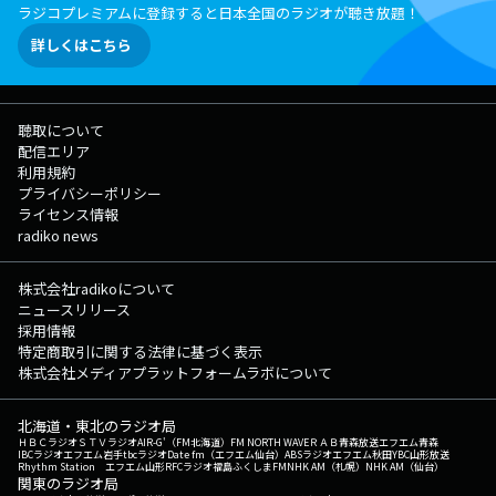
ラジコプレミアムに登録すると日本全国のラジオが聴き放題！
詳しくはこちら
聴取について
配信エリア
利用規約
プライバシーポリシー
ライセンス情報
radiko news
株式会社radikoについて
ニュースリリース
採用情報
特定商取引に関する法律に基づく表示
株式会社メディアプラットフォームラボについて
北海道・東北のラジオ局
ＨＢＣラジオ
ＳＴＶラジオ
AIR-G'（FM北海道）
FM NORTH WAVE
ＲＡＢ青森放送
エフエム青森
IBCラジオ
エフエム岩手
tbcラジオ
Date fm（エフエム仙台）
ABSラジオ
エフエム秋田
YBC山形放送
Rhythm Station エフエム山形
RFCラジオ福島
ふくしまFM
NHK AM（札幌）
NHK AM（仙台）
関東のラジオ局