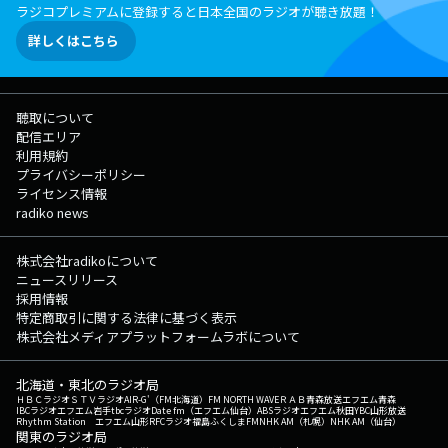
ラジコプレミアムに登録すると日本全国のラジオが聴き放題！
詳しくはこちら
聴取について
配信エリア
利用規約
プライバシーポリシー
ライセンス情報
radiko news
株式会社radikoについて
ニュースリリース
採用情報
特定商取引に関する法律に基づく表示
株式会社メディアプラットフォームラボについて
北海道・東北のラジオ局
ＨＢＣラジオ
ＳＴＶラジオ
AIR-G'（FM北海道）
FM NORTH WAVE
ＲＡＢ青森放送
エフエム青森
IBCラジオ
エフエム岩手
tbcラジオ
Date fm（エフエム仙台）
ABSラジオ
エフエム秋田
YBC山形放送
Rhythm Station エフエム山形
RFCラジオ福島
ふくしまFM
NHK AM（札幌）
NHK AM（仙台）
関東のラジオ局