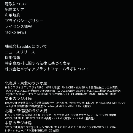
聴取について
配信エリア
利用規約
プライバシーポリシー
ライセンス情報
radiko news
株式会社radikoについて
ニュースリリース
採用情報
特定商取引に関する法律に基づく表示
株式会社メディアプラットフォームラボについて
北海道・東北のラジオ局
ＨＢＣラジオ
ＳＴＶラジオ
AIR-G'（FM北海道）
FM NORTH WAVE
ＲＡＢ青森放送
エフエム青森
IBCラジオ
エフエム岩手
tbcラジオ
Date fm（エフエム仙台）
ABSラジオ
エフエム秋田
YBC山形放送
Rhythm Station エフエム山形
RFCラジオ福島
ふくしまFM
NHK AM（札幌）
NHK AM（仙台）
関東のラジオ局
TBSラジオ
文化放送
ニッポン放送
interfm
TOKYO FM
J-WAVE
ラジオ日本
BAYFM78
NACK5
ＦＭヨコハマ
LuckyFM 茨城放送
CRT栃木放送
RadioBerry
FM GUNMA
NHK AM（東京）
北陸・甲信越のラジオ局
ＢＳＮラジオ
FM NIIGATA
ＫＮＢラジオ
ＦＭとやま
MROラジオ
エフエム石川
FBCラジオ
FM福井
YBSラジオ
FM FUJI
SBCラジオ
ＦＭ長野
NHK AM（東京）
NHK AM（名古屋）
中部のラジオ局
CBCラジオ
東海ラジオ
ぎふチャン
ZIP-FM
FM AICHI
ＦＭ ＧＩＦＵ
SBSラジオ
K-MIX SHIZUOKA
レディオキューブ ＦＭ三重
NHK AM（名古屋）