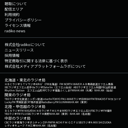
聴取について
配信エリア
利用規約
プライバシーポリシー
ライセンス情報
radiko news
株式会社radikoについて
ニュースリリース
採用情報
特定商取引に関する法律に基づく表示
株式会社メディアプラットフォームラボについて
北海道・東北のラジオ局
ＨＢＣラジオ
ＳＴＶラジオ
AIR-G'（FM北海道）
FM NORTH WAVE
ＲＡＢ青森放送
エフエム青森
IBCラジオ
エフエム岩手
tbcラジオ
Date fm（エフエム仙台）
ABSラジオ
エフエム秋田
YBC山形放送
Rhythm Station エフエム山形
RFCラジオ福島
ふくしまFM
NHK AM（札幌）
NHK AM（仙台）
関東のラジオ局
TBSラジオ
文化放送
ニッポン放送
interfm
TOKYO FM
J-WAVE
ラジオ日本
BAYFM78
NACK5
ＦＭヨコハマ
LuckyFM 茨城放送
CRT栃木放送
RadioBerry
FM GUNMA
NHK AM（東京）
北陸・甲信越のラジオ局
ＢＳＮラジオ
FM NIIGATA
ＫＮＢラジオ
ＦＭとやま
MROラジオ
エフエム石川
FBCラジオ
FM福井
YBSラジオ
FM FUJI
SBCラジオ
ＦＭ長野
NHK AM（東京）
NHK AM（名古屋）
中部のラジオ局
CBCラジオ
東海ラジオ
ぎふチャン
ZIP-FM
FM AICHI
ＦＭ ＧＩＦＵ
SBSラジオ
K-MIX SHIZUOKA
レディオキューブ ＦＭ三重
NHK AM（名古屋）