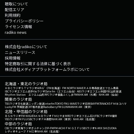
聴取について
配信エリア
利用規約
プライバシーポリシー
ライセンス情報
radiko news
株式会社radikoについて
ニュースリリース
採用情報
特定商取引に関する法律に基づく表示
株式会社メディアプラットフォームラボについて
北海道・東北のラジオ局
ＨＢＣラジオ
ＳＴＶラジオ
AIR-G'（FM北海道）
FM NORTH WAVE
ＲＡＢ青森放送
エフエム青森
IBCラジオ
エフエム岩手
tbcラジオ
Date fm（エフエム仙台）
ABSラジオ
エフエム秋田
YBC山形放送
Rhythm Station エフエム山形
RFCラジオ福島
ふくしまFM
NHK AM（札幌）
NHK AM（仙台）
関東のラジオ局
TBSラジオ
文化放送
ニッポン放送
interfm
TOKYO FM
J-WAVE
ラジオ日本
BAYFM78
NACK5
ＦＭヨコハマ
LuckyFM 茨城放送
CRT栃木放送
RadioBerry
FM GUNMA
NHK AM（東京）
北陸・甲信越のラジオ局
ＢＳＮラジオ
FM NIIGATA
ＫＮＢラジオ
ＦＭとやま
MROラジオ
エフエム石川
FBCラジオ
FM福井
YBSラジオ
FM FUJI
SBCラジオ
ＦＭ長野
NHK AM（東京）
NHK AM（名古屋）
中部のラジオ局
CBCラジオ
東海ラジオ
ぎふチャン
ZIP-FM
FM AICHI
ＦＭ ＧＩＦＵ
SBSラジオ
K-MIX SHIZUOKA
レディオキューブ ＦＭ三重
NHK AM（名古屋）