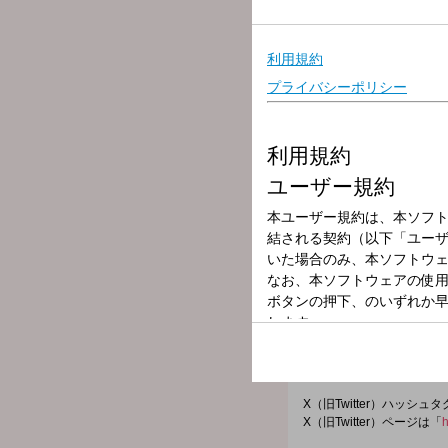
放送局
放送時間
2024年6月6日（
番組名
長野智子アップ
【ニュースアップデート】
松浦シゲキ
【明日をアップデート】
今井紀明
番組「X」 アカウントは
https://twitter.com/update_
ハッシュタグ #長野智子
番組メールアドレス：
up@joqr.net
X（旧Twitter）ハッシュ
X（旧Twitter）ページは「
h