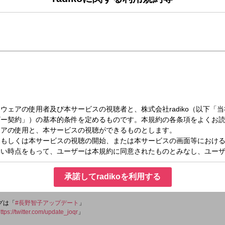
木）15:30～17:00
デート
「
@update_joqr
」
joqr
アップデート
承諾してradikoを利用する
タグは「
#長野智子アップデート
」
ttps://twitter.com/update_joqr
」