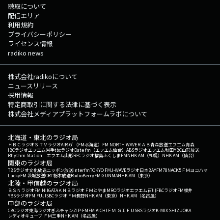
聴取について
配信エリア
利用規約
プライバシーポリシー
ライセンス情報
radiko news
株式会社radikoについて
ニュースリリース
採用情報
特定商取引に関する法律に基づく表示
株式会社メディアプラットフォームラボについて
北海道・東北のラジオ局
ＨＢＣラジオ
ＳＴＶラジオ
AIR-G'（FM北海道）
FM NORTH WAVE
ＲＡＢ青森放送
エフエム青森
IBCラジオ
エフエム岩手
tbcラジオ
Date fm（エフエム仙台）
ABSラジオ
エフエム秋田
YBC山形放送
Rhythm Station エフエム山形
RFCラジオ福島
ふくしまFM
NHK AM（札幌）
NHK AM（仙台）
関東のラジオ局
TBSラジオ
文化放送
ニッポン放送
interfm
TOKYO FM
J-WAVE
ラジオ日本
BAYFM78
NACK5
ＦＭヨコハマ
LuckyFM 茨城放送
CRT栃木放送
RadioBerry
FM GUNMA
NHK AM（東京）
北陸・甲信越のラジオ局
ＢＳＮラジオ
FM NIIGATA
ＫＮＢラジオ
ＦＭとやま
MROラジオ
エフエム石川
FBCラジオ
FM福井
YBSラジオ
FM FUJI
SBCラジオ
ＦＭ長野
NHK AM（東京）
NHK AM（名古屋）
中部のラジオ局
CBCラジオ
東海ラジオ
ぎふチャン
ZIP-FM
FM AICHI
ＦＭ ＧＩＦＵ
SBSラジオ
K-MIX SHIZUOKA
レディオキューブ ＦＭ三重
NHK AM（名古屋）