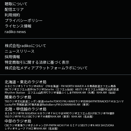
聴取について
配信エリア
利用規約
プライバシーポリシー
ライセンス情報
radiko news
株式会社radikoについて
ニュースリリース
採用情報
特定商取引に関する法律に基づく表示
株式会社メディアプラットフォームラボについて
北海道・東北のラジオ局
ＨＢＣラジオ
ＳＴＶラジオ
AIR-G'（FM北海道）
FM NORTH WAVE
ＲＡＢ青森放送
エフエム青森
IBCラジオ
エフエム岩手
tbcラジオ
Date fm（エフエム仙台）
ABSラジオ
エフエム秋田
YBC山形放送
Rhythm Station エフエム山形
RFCラジオ福島
ふくしまFM
NHK AM（札幌）
NHK AM（仙台）
関東のラジオ局
TBSラジオ
文化放送
ニッポン放送
interfm
TOKYO FM
J-WAVE
ラジオ日本
BAYFM78
NACK5
ＦＭヨコハマ
LuckyFM 茨城放送
CRT栃木放送
RadioBerry
FM GUNMA
NHK AM（東京）
北陸・甲信越のラジオ局
ＢＳＮラジオ
FM NIIGATA
ＫＮＢラジオ
ＦＭとやま
MROラジオ
エフエム石川
FBCラジオ
FM福井
YBSラジオ
FM FUJI
SBCラジオ
ＦＭ長野
NHK AM（東京）
NHK AM（名古屋）
中部のラジオ局
CBCラジオ
東海ラジオ
ぎふチャン
ZIP-FM
FM AICHI
ＦＭ ＧＩＦＵ
SBSラジオ
K-MIX SHIZUOKA
レディオキューブ ＦＭ三重
NHK AM（名古屋）