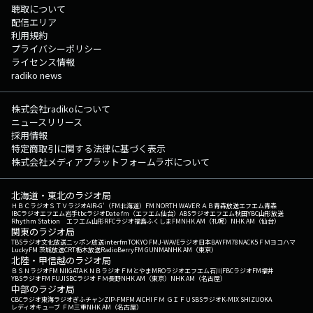
聴取について
配信エリア
利用規約
プライバシーポリシー
ライセンス情報
radiko news
株式会社radikoについて
ニュースリリース
採用情報
特定商取引に関する法律に基づく表示
株式会社メディアプラットフォームラボについて
北海道・東北のラジオ局
ＨＢＣラジオ
ＳＴＶラジオ
AIR-G'（FM北海道）
FM NORTH WAVE
ＲＡＢ青森放送
エフエム青森
IBCラジオ
エフエム岩手
tbcラジオ
Date fm（エフエム仙台）
ABSラジオ
エフエム秋田
YBC山形放送
Rhythm Station エフエム山形
RFCラジオ福島
ふくしまFM
NHK AM（札幌）
NHK AM（仙台）
関東のラジオ局
TBSラジオ
文化放送
ニッポン放送
interfm
TOKYO FM
J-WAVE
ラジオ日本
BAYFM78
NACK5
ＦＭヨコハマ
LuckyFM 茨城放送
CRT栃木放送
RadioBerry
FM GUNMA
NHK AM（東京）
北陸・甲信越のラジオ局
ＢＳＮラジオ
FM NIIGATA
ＫＮＢラジオ
ＦＭとやま
MROラジオ
エフエム石川
FBCラジオ
FM福井
YBSラジオ
FM FUJI
SBCラジオ
ＦＭ長野
NHK AM（東京）
NHK AM（名古屋）
中部のラジオ局
CBCラジオ
東海ラジオ
ぎふチャン
ZIP-FM
FM AICHI
ＦＭ ＧＩＦＵ
SBSラジオ
K-MIX SHIZUOKA
レディオキューブ ＦＭ三重
NHK AM（名古屋）