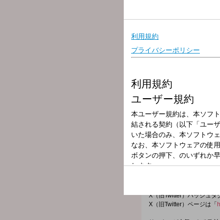
放送局
放送時間
2024年7月22日
番組名
くにまる食堂（1
【12時台のお客様】
野球評論家で著作家のゴジ
最新刊『甲子園強豪校の監
◆◆ゲスト情報◆◆
12時台：ゴジキ
番組メールアドレス：
kunimaru@joqr.net
X（旧Twitter）ハッシュ
X（旧Twitter）ページは「
h