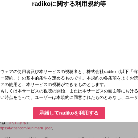
radikoに関する利用規約等
（月）11:00～13:00
1：00～13：00）
キさんがご来店。
督術』について伺います。
承諾してradikoを利用する
タグは「
#くにまる
」
ttps://twitter.com/kunimaru_joqr
」