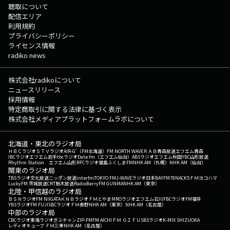
聴取について
配信エリア
利用規約
プライバシーポリシー
ライセンス情報
radiko news
株式会社radikoについて
ニュースリリース
採用情報
特定商取引に関する法律に基づく表示
株式会社メディアプラットフォームラボについて
北海道・東北のラジオ局
ＨＢＣラジオ
ＳＴＶラジオ
AIR-G'（FM北海道）
FM NORTH WAVE
ＲＡＢ青森放送
エフエム青森
IBCラジオ
エフエム岩手
tbcラジオ
Date fm（エフエム仙台）
ABSラジオ
エフエム秋田
YBC山形放送
Rhythm Station エフエム山形
RFCラジオ福島
ふくしまFM
NHK AM（札幌）
NHK AM（仙台）
関東のラジオ局
TBSラジオ
文化放送
ニッポン放送
interfm
TOKYO FM
J-WAVE
ラジオ日本
BAYFM78
NACK5
ＦＭヨコハマ
LuckyFM 茨城放送
CRT栃木放送
RadioBerry
FM GUNMA
NHK AM（東京）
北陸・甲信越のラジオ局
ＢＳＮラジオ
FM NIIGATA
ＫＮＢラジオ
ＦＭとやま
MROラジオ
エフエム石川
FBCラジオ
FM福井
YBSラジオ
FM FUJI
SBCラジオ
ＦＭ長野
NHK AM（東京）
NHK AM（名古屋）
中部のラジオ局
CBCラジオ
東海ラジオ
ぎふチャン
ZIP-FM
FM AICHI
ＦＭ ＧＩＦＵ
SBSラジオ
K-MIX SHIZUOKA
レディオキューブ ＦＭ三重
NHK AM（名古屋）