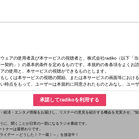
（水）09:00～11:00
：00～11：00）
ーは現代アメリカ政治外交が専門、上智大学教授の前嶋和弘さん。
タグは「
#くにまる
」
承諾してradikoを利用する
ttps://twitter.com/kunimaru_joqr
」
・経済・エンタメ情報をお届けし、リスナーの意見を紹介する機会を充実させ、”知り
うに、聞くことが日常の一部になるラジオ番組です。
のパートナーは週替わりです。
ライデー ～どうした！？一蔵！～」を放送中！