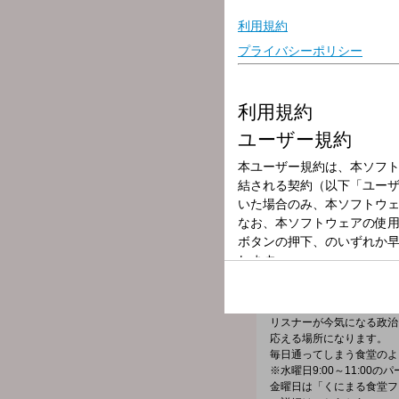
放送局
放送時間
2024年8月21日
番組名
くにまる食堂（9
前半・週替わりのパートナ
番組メールアドレス：
kunimaru@joqr.net
X（旧Twitter）ハッシュ
X（旧Twitter）ページは「
h
リスナーが今気になる政治
応える場所になります。
毎日通ってしまう食堂のよ
※水曜日9:00～11:00
金曜日は「くにまる食堂フ