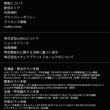
聴取について
配信エリア
利用規約
プライバシーポリシー
ライセンス情報
radiko news
株式会社radikoについて
ニュースリリース
採用情報
特定商取引に関する法律に基づく表示
株式会社メディアプラットフォームラボについて
北海道・東北のラジオ局
ＨＢＣラジオ
ＳＴＶラジオ
AIR-G'（FM北海道）
FM NORTH WAVE
ＲＡＢ青森放送
エフエム青森
IBCラジオ
エフエム岩手
tbcラジオ
Date fm（エフエム仙台）
ABSラジオ
エフエム秋田
YBC山形放送
Rhythm Station エフエム山形
RFCラジオ福島
ふくしまFM
NHK AM（札幌）
NHK AM（仙台）
関東のラジオ局
TBSラジオ
文化放送
ニッポン放送
interfm
TOKYO FM
J-WAVE
ラジオ日本
BAYFM78
NACK5
ＦＭヨコハマ
LuckyFM 茨城放送
CRT栃木放送
RadioBerry
FM GUNMA
NHK AM（東京）
北陸・甲信越のラジオ局
ＢＳＮラジオ
FM NIIGATA
ＫＮＢラジオ
ＦＭとやま
MROラジオ
エフエム石川
FBCラジオ
FM福井
YBSラジオ
FM FUJI
SBCラジオ
ＦＭ長野
NHK AM（東京）
NHK AM（名古屋）
中部のラジオ局
CBCラジオ
東海ラジオ
ぎふチャン
ZIP-FM
FM AICHI
ＦＭ ＧＩＦＵ
SBSラジオ
K-MIX SHIZUOKA
レディオキューブ ＦＭ三重
NHK AM（名古屋）