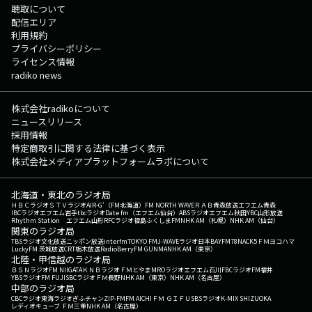
聴取について
配信エリア
利用規約
プライバシーポリシー
ライセンス情報
radiko news
株式会社radikoについて
ニュースリリース
採用情報
特定商取引に関する法律に基づく表示
株式会社メディアプラットフォームラボについて
北海道・東北のラジオ局
ＨＢＣラジオ
ＳＴＶラジオ
AIR-G'（FM北海道）
FM NORTH WAVE
ＲＡＢ青森放送
エフエム青森
IBCラジオ
エフエム岩手
tbcラジオ
Date fm（エフエム仙台）
ABSラジオ
エフエム秋田
YBC山形放送
Rhythm Station エフエム山形
RFCラジオ福島
ふくしまFM
NHK AM（札幌）
NHK AM（仙台）
関東のラジオ局
TBSラジオ
文化放送
ニッポン放送
interfm
TOKYO FM
J-WAVE
ラジオ日本
BAYFM78
NACK5
ＦＭヨコハマ
LuckyFM 茨城放送
CRT栃木放送
RadioBerry
FM GUNMA
NHK AM（東京）
北陸・甲信越のラジオ局
ＢＳＮラジオ
FM NIIGATA
ＫＮＢラジオ
ＦＭとやま
MROラジオ
エフエム石川
FBCラジオ
FM福井
YBSラジオ
FM FUJI
SBCラジオ
ＦＭ長野
NHK AM（東京）
NHK AM（名古屋）
中部のラジオ局
CBCラジオ
東海ラジオ
ぎふチャン
ZIP-FM
FM AICHI
ＦＭ ＧＩＦＵ
SBSラジオ
K-MIX SHIZUOKA
レディオキューブ ＦＭ三重
NHK AM（名古屋）