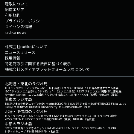
聴取について
配信エリア
利用規約
プライバシーポリシー
ライセンス情報
radiko news
株式会社radikoについて
ニュースリリース
採用情報
特定商取引に関する法律に基づく表示
株式会社メディアプラットフォームラボについて
北海道・東北のラジオ局
ＨＢＣラジオ
ＳＴＶラジオ
AIR-G'（FM北海道）
FM NORTH WAVE
ＲＡＢ青森放送
エフエム青森
IBCラジオ
エフエム岩手
tbcラジオ
Date fm（エフエム仙台）
ABSラジオ
エフエム秋田
YBC山形放送
Rhythm Station エフエム山形
RFCラジオ福島
ふくしまFM
NHK AM（札幌）
NHK AM（仙台）
関東のラジオ局
TBSラジオ
文化放送
ニッポン放送
interfm
TOKYO FM
J-WAVE
ラジオ日本
BAYFM78
NACK5
ＦＭヨコハマ
LuckyFM 茨城放送
CRT栃木放送
RadioBerry
FM GUNMA
NHK AM（東京）
北陸・甲信越のラジオ局
ＢＳＮラジオ
FM NIIGATA
ＫＮＢラジオ
ＦＭとやま
MROラジオ
エフエム石川
FBCラジオ
FM福井
YBSラジオ
FM FUJI
SBCラジオ
ＦＭ長野
NHK AM（東京）
NHK AM（名古屋）
中部のラジオ局
CBCラジオ
東海ラジオ
ぎふチャン
ZIP-FM
FM AICHI
ＦＭ ＧＩＦＵ
SBSラジオ
K-MIX SHIZUOKA
レディオキューブ ＦＭ三重
NHK AM（名古屋）