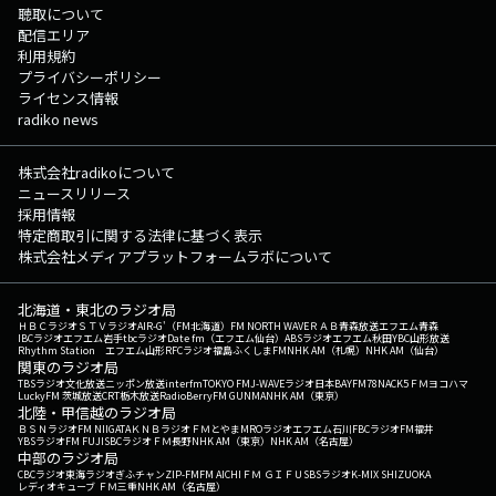
聴取について
配信エリア
利用規約
プライバシーポリシー
ライセンス情報
radiko news
株式会社radikoについて
ニュースリリース
採用情報
特定商取引に関する法律に基づく表示
株式会社メディアプラットフォームラボについて
北海道・東北のラジオ局
ＨＢＣラジオ
ＳＴＶラジオ
AIR-G'（FM北海道）
FM NORTH WAVE
ＲＡＢ青森放送
エフエム青森
IBCラジオ
エフエム岩手
tbcラジオ
Date fm（エフエム仙台）
ABSラジオ
エフエム秋田
YBC山形放送
Rhythm Station エフエム山形
RFCラジオ福島
ふくしまFM
NHK AM（札幌）
NHK AM（仙台）
関東のラジオ局
TBSラジオ
文化放送
ニッポン放送
interfm
TOKYO FM
J-WAVE
ラジオ日本
BAYFM78
NACK5
ＦＭヨコハマ
LuckyFM 茨城放送
CRT栃木放送
RadioBerry
FM GUNMA
NHK AM（東京）
北陸・甲信越のラジオ局
ＢＳＮラジオ
FM NIIGATA
ＫＮＢラジオ
ＦＭとやま
MROラジオ
エフエム石川
FBCラジオ
FM福井
YBSラジオ
FM FUJI
SBCラジオ
ＦＭ長野
NHK AM（東京）
NHK AM（名古屋）
中部のラジオ局
CBCラジオ
東海ラジオ
ぎふチャン
ZIP-FM
FM AICHI
ＦＭ ＧＩＦＵ
SBSラジオ
K-MIX SHIZUOKA
レディオキューブ ＦＭ三重
NHK AM（名古屋）