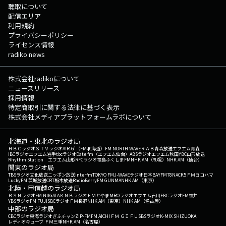
聴取について
配信エリア
利用規約
プライバシーポリシー
ライセンス情報
radiko news
株式会社radikoについて
ニュースリリース
採用情報
特定商取引に関する法律に基づく表示
株式会社メディアプラットフォームラボについて
北海道・東北のラジオ局
ＨＢＣラジオ
ＳＴＶラジオ
AIR-G'（FM北海道）
FM NORTH WAVE
ＲＡＢ青森放送
エフエム青森
IBCラジオ
エフエム岩手
tbcラジオ
Date fm（エフエム仙台）
ABSラジオ
エフエム秋田
YBC山形放送
Rhythm Station エフエム山形
RFCラジオ福島
ふくしまFM
NHK AM（札幌）
NHK AM（仙台）
関東のラジオ局
TBSラジオ
文化放送
ニッポン放送
interfm
TOKYO FM
J-WAVE
ラジオ日本
BAYFM78
NACK5
ＦＭヨコハマ
LuckyFM 茨城放送
CRT栃木放送
RadioBerry
FM GUNMA
NHK AM（東京）
北陸・甲信越のラジオ局
ＢＳＮラジオ
FM NIIGATA
ＫＮＢラジオ
ＦＭとやま
MROラジオ
エフエム石川
FBCラジオ
FM福井
YBSラジオ
FM FUJI
SBCラジオ
ＦＭ長野
NHK AM（東京）
NHK AM（名古屋）
中部のラジオ局
CBCラジオ
東海ラジオ
ぎふチャン
ZIP-FM
FM AICHI
ＦＭ ＧＩＦＵ
SBSラジオ
K-MIX SHIZUOKA
レディオキューブ ＦＭ三重
NHK AM（名古屋）