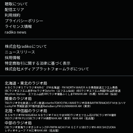
聴取について
配信エリア
利用規約
プライバシーポリシー
ライセンス情報
radiko news
株式会社radikoについて
ニュースリリース
採用情報
特定商取引に関する法律に基づく表示
株式会社メディアプラットフォームラボについて
北海道・東北のラジオ局
ＨＢＣラジオ
ＳＴＶラジオ
AIR-G'（FM北海道）
FM NORTH WAVE
ＲＡＢ青森放送
エフエム青森
IBCラジオ
エフエム岩手
tbcラジオ
Date fm（エフエム仙台）
ABSラジオ
エフエム秋田
YBC山形放送
Rhythm Station エフエム山形
RFCラジオ福島
ふくしまFM
NHK AM（札幌）
NHK AM（仙台）
関東のラジオ局
TBSラジオ
文化放送
ニッポン放送
interfm
TOKYO FM
J-WAVE
ラジオ日本
BAYFM78
NACK5
ＦＭヨコハマ
LuckyFM 茨城放送
CRT栃木放送
RadioBerry
FM GUNMA
NHK AM（東京）
北陸・甲信越のラジオ局
ＢＳＮラジオ
FM NIIGATA
ＫＮＢラジオ
ＦＭとやま
MROラジオ
エフエム石川
FBCラジオ
FM福井
YBSラジオ
FM FUJI
SBCラジオ
ＦＭ長野
NHK AM（東京）
NHK AM（名古屋）
中部のラジオ局
CBCラジオ
東海ラジオ
ぎふチャン
ZIP-FM
FM AICHI
ＦＭ ＧＩＦＵ
SBSラジオ
K-MIX SHIZUOKA
レディオキューブ ＦＭ三重
NHK AM（名古屋）