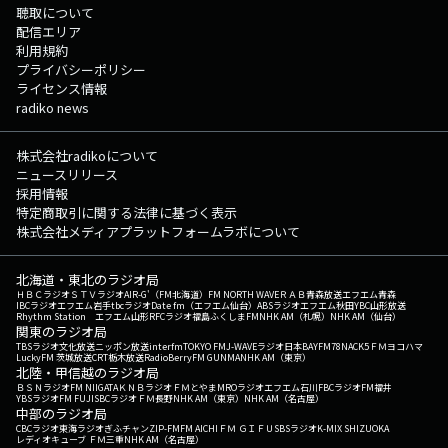
聴取について
配信エリア
利用規約
プライバシーポリシー
ライセンス情報
radiko news
株式会社radikoについて
ニュースリリース
採用情報
特定商取引に関する法律に基づく表示
株式会社メディアプラットフォームラボについて
北海道・東北のラジオ局
ＨＢＣラジオ
ＳＴＶラジオ
AIR-G'（FM北海道）
FM NORTH WAVE
ＲＡＢ青森放送
エフエム青森
IBCラジオ
エフエム岩手
tbcラジオ
Date fm（エフエム仙台）
ABSラジオ
エフエム秋田
YBC山形放送
Rhythm Station エフエム山形
RFCラジオ福島
ふくしまFM
NHK AM（札幌）
NHK AM（仙台）
関東のラジオ局
TBSラジオ
文化放送
ニッポン放送
interfm
TOKYO FM
J-WAVE
ラジオ日本
BAYFM78
NACK5
ＦＭヨコハマ
LuckyFM 茨城放送
CRT栃木放送
RadioBerry
FM GUNMA
NHK AM（東京）
北陸・甲信越のラジオ局
ＢＳＮラジオ
FM NIIGATA
ＫＮＢラジオ
ＦＭとやま
MROラジオ
エフエム石川
FBCラジオ
FM福井
YBSラジオ
FM FUJI
SBCラジオ
ＦＭ長野
NHK AM（東京）
NHK AM（名古屋）
中部のラジオ局
CBCラジオ
東海ラジオ
ぎふチャン
ZIP-FM
FM AICHI
ＦＭ ＧＩＦＵ
SBSラジオ
K-MIX SHIZUOKA
レディオキューブ ＦＭ三重
NHK AM（名古屋）