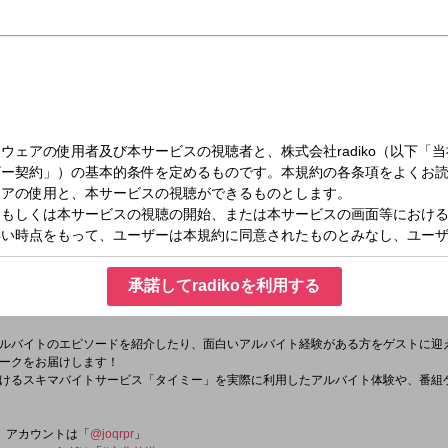
火）21:40～22:10
働きタイミー
k
承諾してradikoを利用する
タグは「
#働きタイミー
#マシンガンズ
#文化放送
」
ttps://twitter.com/machine_joqr
」
ルバイトのエピソードを紹介したり、面白いアルバイト経験がある方をゲストに迎
ークをお届けします！
けるスキマバイトサービス「タイミー」を実際に利用したアルバイト体験や、番組
er）アカウントは「
@joqrpr
」