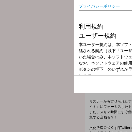
放送局
放送時間
2025年4月8日（
番組名
マシンガンズの
番組メールフォーム：
https://form.run/@joqr-wor
X（旧Twitter）ハッシュ
X（旧Twitter）ページは「
h
リスナーから寄せられたア
イト」にフォーカスしたト
また、スキマ時間にすぐ働
集する企画も？！
文化放送公式X（旧Twitt