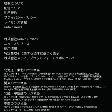
聴取について
配信エリア
利用規約
プライバシーポリシー
ライセンス情報
radiko news
株式会社radikoについて
ニュースリリース
採用情報
特定商取引に関する法律に基づく表示
株式会社メディアプラットフォームラボについて
北海道・東北のラジオ局
ＨＢＣラジオ
ＳＴＶラジオ
AIR-G'（FM北海道）
FM NORTH WAVE
ＲＡＢ青森放送
エフエム青森
IBCラジオ
エフエム岩手
tbcラジオ
Date fm（エフエム仙台）
ABSラジオ
エフエム秋田
YBC山形放送
Rhythm Station エフエム山形
RFCラジオ福島
ふくしまFM
NHK AM（札幌）
NHK AM（仙台）
関東のラジオ局
TBSラジオ
文化放送
ニッポン放送
interfm
TOKYO FM
J-WAVE
ラジオ日本
BAYFM78
NACK5
ＦＭヨコハマ
LuckyFM 茨城放送
CRT栃木放送
RadioBerry
FM GUNMA
NHK AM（東京）
北陸・甲信越のラジオ局
ＢＳＮラジオ
FM NIIGATA
ＫＮＢラジオ
ＦＭとやま
MROラジオ
エフエム石川
FBCラジオ
FM福井
YBSラジオ
FM FUJI
SBCラジオ
ＦＭ長野
NHK AM（東京）
NHK AM（名古屋）
中部のラジオ局
CBCラジオ
東海ラジオ
ぎふチャン
ZIP-FM
FM AICHI
ＦＭ ＧＩＦＵ
SBSラジオ
K-MIX SHIZUOKA
レディオキューブ ＦＭ三重
NHK AM（名古屋）