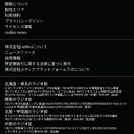
聴取について
配信エリア
利用規約
プライバシーポリシー
ライセンス情報
radiko news
株式会社radikoについて
ニュースリリース
採用情報
特定商取引に関する法律に基づく表示
株式会社メディアプラットフォームラボについて
北海道・東北のラジオ局
ＨＢＣラジオ
ＳＴＶラジオ
AIR-G'（FM北海道）
FM NORTH WAVE
ＲＡＢ青森放送
エフエム青森
IBCラジオ
エフエム岩手
tbcラジオ
Date fm（エフエム仙台）
ABSラジオ
エフエム秋田
YBC山形放送
Rhythm Station エフエム山形
RFCラジオ福島
ふくしまFM
NHK AM（札幌）
NHK AM（仙台）
関東のラジオ局
TBSラジオ
文化放送
ニッポン放送
interfm
TOKYO FM
J-WAVE
ラジオ日本
BAYFM78
NACK5
ＦＭヨコハマ
LuckyFM 茨城放送
CRT栃木放送
RadioBerry
FM GUNMA
NHK AM（東京）
北陸・甲信越のラジオ局
ＢＳＮラジオ
FM NIIGATA
ＫＮＢラジオ
ＦＭとやま
MROラジオ
エフエム石川
FBCラジオ
FM福井
YBSラジオ
FM FUJI
SBCラジオ
ＦＭ長野
NHK AM（東京）
NHK AM（名古屋）
中部のラジオ局
CBCラジオ
東海ラジオ
ぎふチャン
ZIP-FM
FM AICHI
ＦＭ ＧＩＦＵ
SBSラジオ
K-MIX SHIZUOKA
レディオキューブ ＦＭ三重
NHK AM（名古屋）